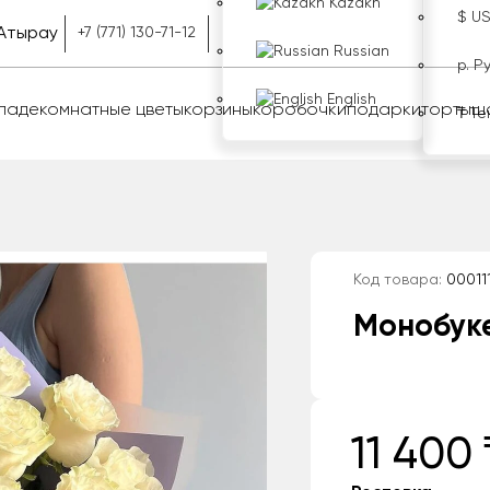
Kazakh
$ U
Атырау
+7 (771) 130-71-12
Russian
р. Р
English
оладе
комнатные цветы
корзины
коробочки
подарки
торты
ш
₸ Те
Код товара:
00011
Монобуке
11 400 