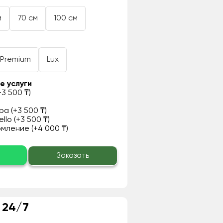
м
70 см
100 см
Premium
Lux
е услуги
3 500 ₸)
а (+3 500 ₸)
llo (+3 500 ₸)
ление (+4 000 ₸)
о
Заказать
 24/7