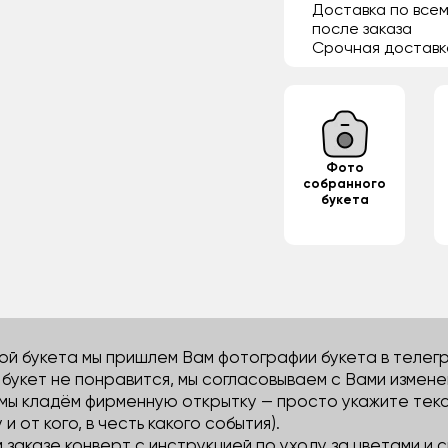
Доставка по всем
после заказа
Срочная доставк
Фото
собранного
букета
й букета мы пришлем Вам фотографии букета в телегра
м букет не понравится, мы согласовываем с Вами измене
 мы кладём фирменную открытку — просто укажите тек
 и от кого, в честь какого события).
м заказе конверт с инструкцией по уходу за цветами и