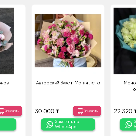
онов
Авторский букет-Магия лета
Моноб
о
30 000 ₸
22 320 
Заказать
Заказать
о
Заказать по
WhatsApp