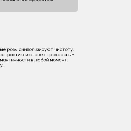
лые розы символизируют чистоту,
ероприятию и станет прекрасным
омантичности в любой момент.
у.