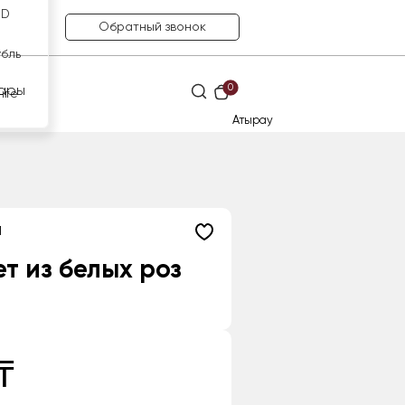
SD
Обратный звонок
убль
0
ары
нге
Атырау
1
т из белых роз
₸