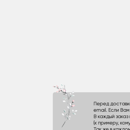
Перед доставко
email. Если Ва
В каждый заказ
(к примеру, кому
Так же в каждо