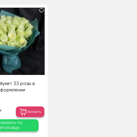
укет 33 розы в
формлении
₸
Заказать
Заказать по
WhatsApp