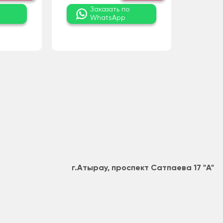
о
Заказать по
WhatsApp
г.Атырау, проспект Сатпаева 17 "А"