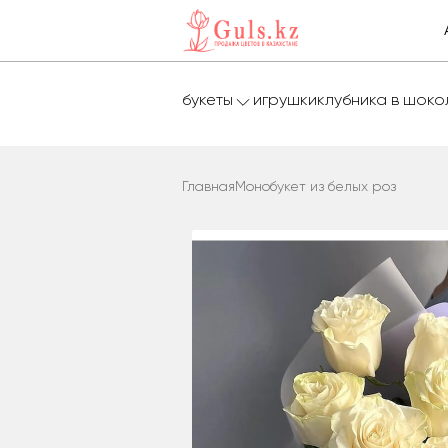
букеты
игрушки
клубника в шок
Главная
Монобукет из белых роз