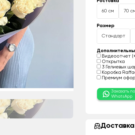
Ростовка
60 см
70 с
Размер
Стандарт
Дополнительны
Видеоотчет (+
Открытка
3 Гелиевых шар
Коробка Raffae
Премиум оформ
Заказать п
WhatsApp
Доставка