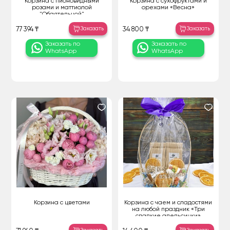
Корзина с пионовидными
Корзина с сухофруктами и
розами и маттиолой
орехами «Весна»
"Обаятельной"
Заказать
Заказать
77 394 ₸
34 800 ₸
Заказать по
Заказать по
WhatsApp
WhatsApp
Корзина с цветами
Корзина с чаем и сладостями
на любой праздник «Три
сладкие апельсинки»