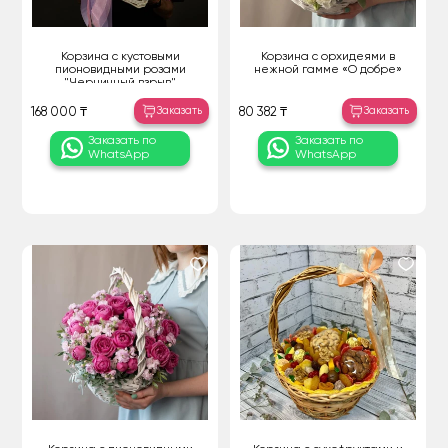
Корзина с кустовыми
Корзина с орхидеями в
пионовидными розами
нежной гамме «О добре»
"Черничный взрыв"
Заказать
Заказать
168 000 ₸
80 382 ₸
Заказать по
Заказать по
WhatsApp
WhatsApp