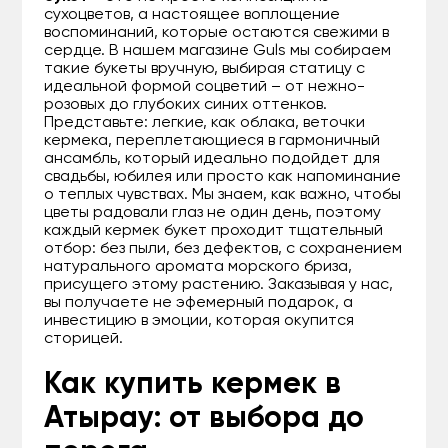
сухоцветов, а настоящее воплощение
воспоминаний, которые остаются свежими в
сердце. В нашем магазине Guls мы собираем
такие букеты вручную, выбирая статицу с
идеальной формой соцветий – от нежно-
розовых до глубоких синих оттенков.
Представьте: легкие, как облака, веточки
кермека, переплетающиеся в гармоничный
ансамбль, который идеально подойдет для
свадьбы, юбилея или просто как напоминание
о теплых чувствах. Мы знаем, как важно, чтобы
цветы радовали глаз не один день, поэтому
каждый кермек букет проходит тщательный
отбор: без пыли, без дефектов, с сохранением
натурального аромата морского бриза,
присущего этому растению. Заказывая у нас,
вы получаете не эфемерный подарок, а
инвестицию в эмоции, которая окупится
сторицей.
Как купить кермек в
Атырау: от выбора до