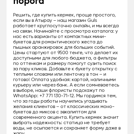
порога
Решить, где купить кермек, проще простого,
если вы в Атырау – наш магазин Guls
работает круглосуточно онлайн, и мы всегда
на связи. Начинайте с просмотра каталога: у
нас есть варианты от компактных мини-
букетов для романтического жеста до
пышных аранжировок для больших событий.
Цены стартуют от 9500 тенге, что делает их
доступными для любого бюджета, а фильтры
по оттенкам и размеру помогут сузить поиск
за пару кликов. Добавьте к букету открытку с
теплыми словами или ленточку в тон – и
готово! Оплата удобная: картой, наличными
курьеру или через банк. А если сомневаетесь
в выборе, наши флористы подскажут по
WhatsApp: +7 771 130-71-12. Мы гордимся тем,
что за годы работы научились угадывать
желания клиентов – от классических моно-
букетов до миксов с эвкалиптом для
современного акцента. Купить кермек значит
выбрать надежность: статица не требует
воды, не осыпается и сохраняет форму даже в
жару.