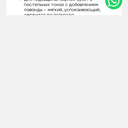
пастельных тонах с добавлением
лаванды – мягкий, успокаивающий,
держится до полугода.
На день рождения: яркий микс с
оранжевой статицей и травами –
энергичный и запоминающийся.
Как корпоративный подарок:
нейтральный белый букет из кермека в
коробке – элегантно и без лишних слов.
Эти композиции не только красивы, но и
практичны: их можно ставить на полку или
вазу без хлопот. А если вы ищете букет из
кермека для интерьера, наши флористы
подберут вариант, который впишется в любой
стиль – от сканди до эклектики.
Доставка статицы в
Атырау: скорость и
забота в каждом заказе