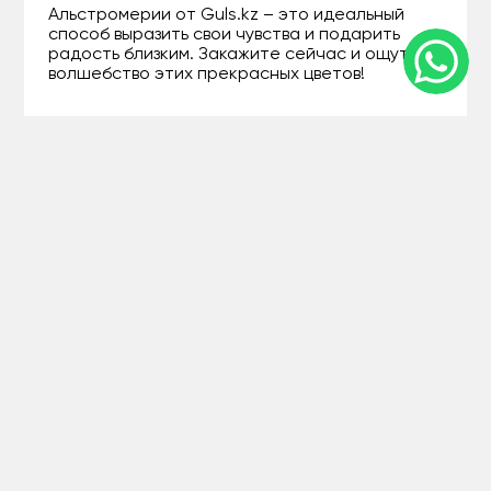
Альстромерии от Guls.kz – это идеальный
способ выразить свои чувства и подарить
радость близким. Закажите сейчас и ощутите
волшебство этих прекрасных цветов!
г.Атырау, проспект Сатпаева 17 "А"
+77071207994
г.Атырау, проспект Сатпаева 17 "А"
Guls - Доставка цветов в Атырау