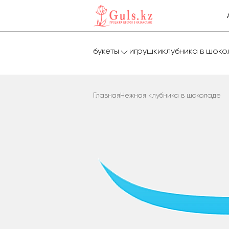
букеты
игрушки
клубника в шок
Главная
Нежная клубника в шоколаде