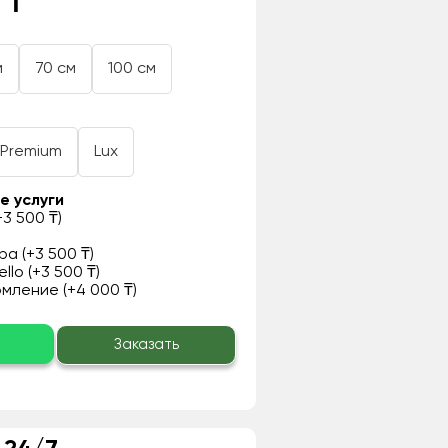
 ₸
м
70 см
100 см
Premium
Lux
е услуги
3 500 ₸)
а (+3 500 ₸)
llo (+3 500 ₸)
ление (+4 000 ₸)
о
Заказать