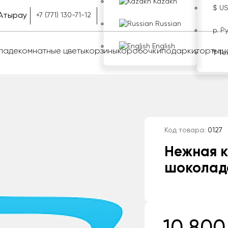
Kazakh
$ U
Атырау
+7 (771) 130-71-12
Russian
р. Р
English
оладе
комнатные цветы
корзины
коробочки
подарки
торты
ш
₸ Те
Код товара:
0127
Нежная к
шоколад