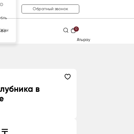
SD
Обратный звонок
убль
0
ары
нге
Атырау
лубника в
е