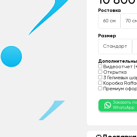
10 800
Ростовка
60 см
70 с
Размер
Стандарт
Дополнительны
Видеоотчет (+
Открытка
3 Гелиевых шар
Коробка Raffae
Премиум оформ
Заказать п
WhatsApp