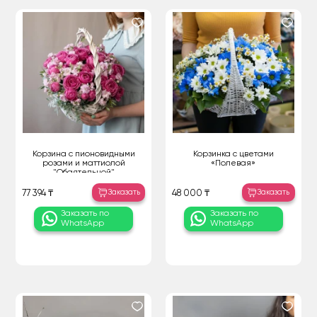
Корзина с пионовидными
Корзинка с цветами
розами и маттиолой
«Полевая»
"Обаятельной"
Заказать
Заказать
77 394 ₸
48 000 ₸
Заказать по
Заказать по
WhatsApp
WhatsApp