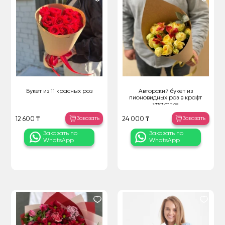
Букет из 11 красных роз
Авторский букет из
пионовидных роз в крафт
упаковке
Заказать
Заказать
12 600 ₸
24 000 ₸
Заказать по
Заказать по
WhatsApp
WhatsApp