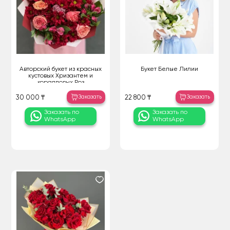
Авторский букет из красных
Букет Белые Лилии
кустовых Хризантем и
коралловых Роз
Заказать
Заказать
30 000 ₸
22 800 ₸
Заказать по
Заказать по
WhatsApp
WhatsApp