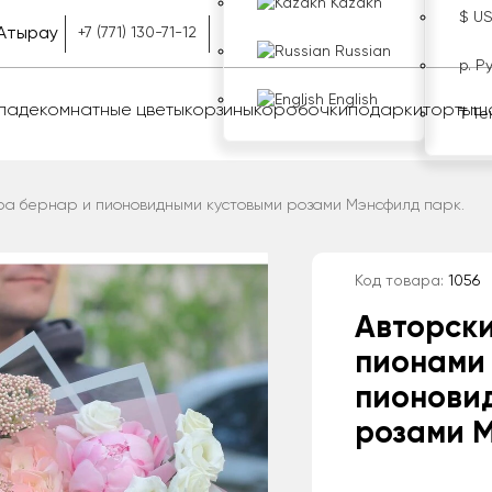
Kazakh
$ U
Атырау
+7 (771) 130-71-12
Russian
р. Р
English
оладе
комнатные цветы
корзины
коробочки
подарки
торты
ш
₸ Те
ра бернар и пионовидными кустовыми розами Мэнсфилд парк.
Код товара:
1056
Авторски
пионами
пионови
розами М