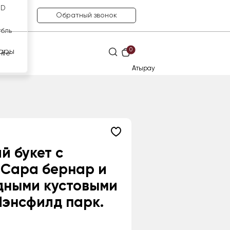
SD
Обратный звонок
убль
0
ары
нге
Атырау
й букет с
 Сара бернар и
дными кустовыми
энсфилд парк.