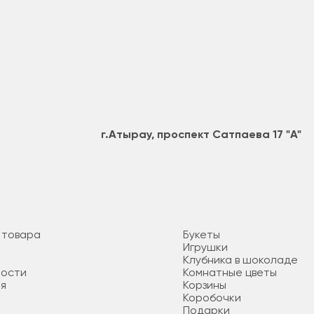
г.Атырау, проспект Сатпаева 17 "А"
 товара
Букеты
Игрушки
а
Клубника в шоколаде
ности
Комнатные цветы
ия
Корзины
Коробочки
Подарки