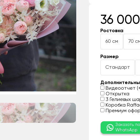
36 000
Ростовка
60 см
70 с
Размер
Стандарт
Дополнительны
Видеоотчет (+
Открытка
3 Гелиевых шар
Коробка Raffae
Премиум оформ
Заказать п
WhatsApp