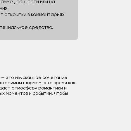
мме , соц. сети или на
ния.
ст открытки в комментариях
 специальное средство.
 — это изысканное сочетание
торимым шармом, в то время как
здает атмосферу романтики и
ых моментов и событий, чтобы