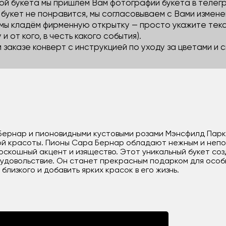
й букета мы пришлем Вам фотографии букета в телегра
м букет не понравится, мы согласовываем с Вами измене
 мы кладём фирменную открытку — просто укажите тек
 и от кого, в честь какого события).
м заказе конверт с инструкцией по уходу за цветами и
 Бернар и пионовидными кустовыми розами Мэнсфилд Парк
ой красоты. Пионы Сара Бернар обладают нежным и непов
скошный акцент и изящество. Этот уникальный букет со
 удовольствие. Он станет прекрасным подарком для особ
близкого и добавить ярких красок в его жизнь.