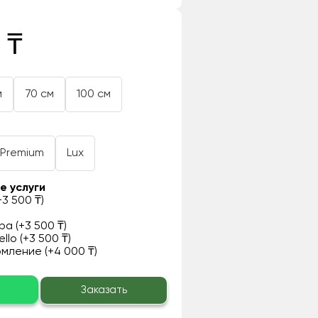
 ₸
м
70 см
100 см
Premium
Lux
е услуги
3 500 ₸)
а (+3 500 ₸)
llo (+3 500 ₸)
ление (+4 000 ₸)
о
Заказать