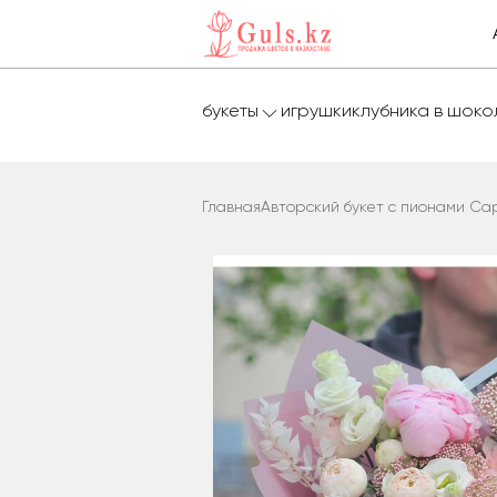
букеты
игрушки
клубника в шок
Главная
Авторский букет с пионами Са